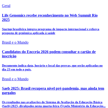
Geral
Life Genomics recebe reconhecimento no Web Summit Rio
2025
Startup brasileira integra programa de impacto internacional e reforça
proposta de genômica aplicada à saúde
Brasil e o Mundo
Candidatos do Encceja 2026 podem consultar o cartão de
inscrição
Documento indica data, horário e local das provas, que serão aplicadas no
dia 23 em todo o país.
Brasil e o Mundo
Saeb 2025: Brasil recupera nível pré-pandemia, mas ainda tem
gargalos
Os resultados nas avaliações do Sistema de Avaliação da Educação Básica
(Saeb) 2025, divulgados nesta quarta-feira (5) pelo Ministério da Educação...