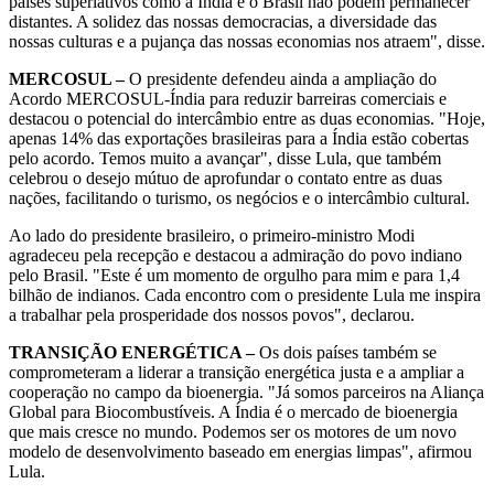
países superlativos como a Índia e o Brasil não podem permanecer
distantes. A solidez das nossas democracias, a diversidade das
nossas culturas e a pujança das nossas economias nos atraem", disse.
MERCOSUL –
O presidente defendeu ainda a ampliação do
Acordo MERCOSUL-Índia para reduzir barreiras comerciais e
destacou o potencial do intercâmbio entre as duas economias. "Hoje,
apenas 14% das exportações brasileiras para a Índia estão cobertas
pelo acordo. Temos muito a avançar", disse Lula, que também
celebrou o desejo mútuo de aprofundar o contato entre as duas
nações, facilitando o turismo, os negócios e o intercâmbio cultural.
Ao lado do presidente brasileiro, o primeiro-ministro Modi
agradeceu pela recepção e destacou a admiração do povo indiano
pelo Brasil. "Este é um momento de orgulho para mim e para 1,4
bilhão de indianos. Cada encontro com o presidente Lula me inspira
a trabalhar pela prosperidade dos nossos povos", declarou.
TRANSIÇÃO ENERGÉTICA –
Os dois países também se
comprometeram a liderar a transição energética justa e a ampliar a
cooperação no campo da bioenergia. "Já somos parceiros na Aliança
Global para Biocombustíveis. A Índia é o mercado de bioenergia
que mais cresce no mundo. Podemos ser os motores de um novo
modelo de desenvolvimento baseado em energias limpas", afirmou
Lula.