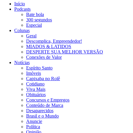
Início
Podcasts
Bate bola
300 segundos
Especial
Colunas
Geral
Descomplica, Empreendedor!
MIADOS & LATIDOS
DESPERTE SUA MELHOR VERSÃO
Conexões de Valor
Notícias
Espírito Santo
Imóveis
Capixaba no Rolê
Cotidiano
Viva Mais
Obituários
Concursos e Empregos
Conteúdo de Marca
Desaparecidos
Brasil e o Mundo
Anuncie
Política
Opinião