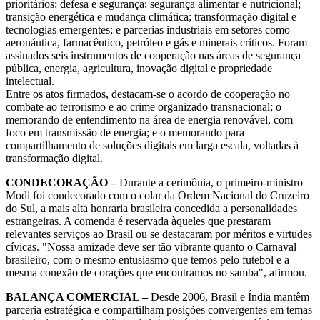
prioritários: defesa e segurança; segurança alimentar e nutricional;
transição energética e mudança climática; transformação digital e
tecnologias emergentes; e parcerias industriais em setores como
aeronáutica, farmacêutico, petróleo e gás e minerais críticos. Foram
assinados seis instrumentos de cooperação nas áreas de segurança
pública, energia, agricultura, inovação digital e propriedade
intelectual.
Entre os atos firmados, destacam-se o acordo de cooperação no
combate ao terrorismo e ao crime organizado transnacional; o
memorando de entendimento na área de energia renovável, com
foco em transmissão de energia; e o memorando para
compartilhamento de soluções digitais em larga escala, voltadas à
transformação digital.
CONDECORAÇÃO –
Durante a cerimônia, o primeiro-ministro
Modi foi condecorado com o colar da Ordem Nacional do Cruzeiro
do Sul, a mais alta honraria brasileira concedida a personalidades
estrangeiras. A comenda é reservada àqueles que prestaram
relevantes serviços ao Brasil ou se destacaram por méritos e virtudes
cívicas. "Nossa amizade deve ser tão vibrante quanto o Carnaval
brasileiro, com o mesmo entusiasmo que temos pelo futebol e a
mesma conexão de corações que encontramos no samba", afirmou.
BALANÇA COMERCIAL –
Desde 2006, Brasil e Índia mantêm
parceria estratégica e compartilham posições convergentes em temas