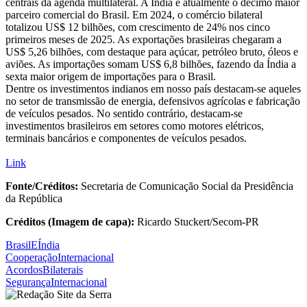
centrais da agenda multilateral. A Índia é atualmente o décimo maior
parceiro comercial do Brasil. Em 2024, o comércio bilateral
totalizou US$ 12 bilhões, com crescimento de 24% nos cinco
primeiros meses de 2025. As exportações brasileiras chegaram a
US$ 5,26 bilhões, com destaque para açúcar, petróleo bruto, óleos e
aviões. As importações somam US$ 6,8 bilhões, fazendo da Índia a
sexta maior origem de importações para o Brasil.
Dentre os investimentos indianos em nosso país destacam-se aqueles
no setor de transmissão de energia, defensivos agrícolas e fabricação
de veículos pesados. No sentido contrário, destacam-se
investimentos brasileiros em setores como motores elétricos,
terminais bancários e componentes de veículos pesados.
Link
Fonte/Créditos:
Secretaria de Comunicação Social da Presidência
da República
Créditos (Imagem de capa):
Ricardo Stuckert/Secom-PR
BrasilEÍndia
CooperaçãoInternacional
AcordosBilaterais
SegurançaInternacional