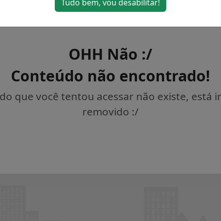
Tudo bem, vou desabilitar!
OHH Não :/
Conteúdo não encontrado!
o que você tentou acessar não existe, está 
removido :/