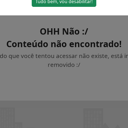
Tudo bem, vou desabilitar!
OHH Não :/
Conteúdo não encontrado!
o que você tentou acessar não existe, está 
removido :/